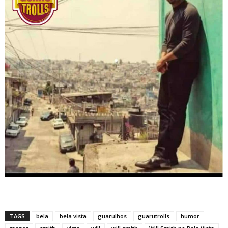
TAGS
bela
bela vista
guarulhos
guarutrolls
humor