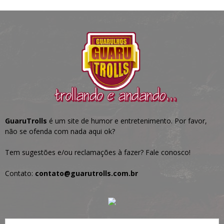
GuaruTrolls
é um site de humor e entretenimento. Por favor,
não se ofenda com nada aqui ok?
Tem sugestões e/ou reclamações à fazer? Fale conosco!
Contato:
contato@guarutrolls.com.br