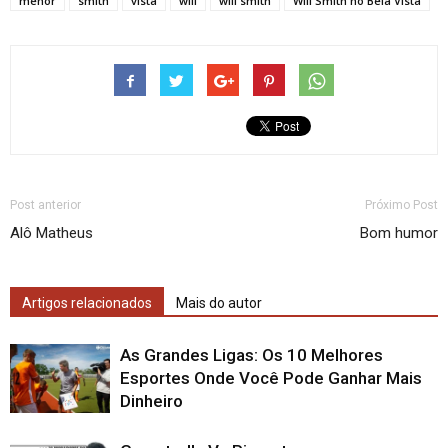
menor
smith
vista
will
will smith
Will Smith no Bela Vista
Post anterior
Próximo Post
Alô Matheus
Bom humor
Artigos relacionados
Mais do autor
As Grandes Ligas: Os 10 Melhores
Esportes Onde Você Pode Ganhar Mais
Dinheiro