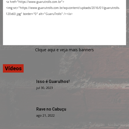
Clique aqui e veja mais banners
Vídeos
Isso é Guarulhos!
jul 30, 2023
Rave no Cabuçu
ago 21, 2022