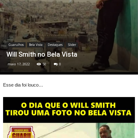
Guarulhos
Bela Vista
Destaques
Slider
Will Smith no Bela Vista
maio 17, 2022
50
0
Esse dia foi louco…