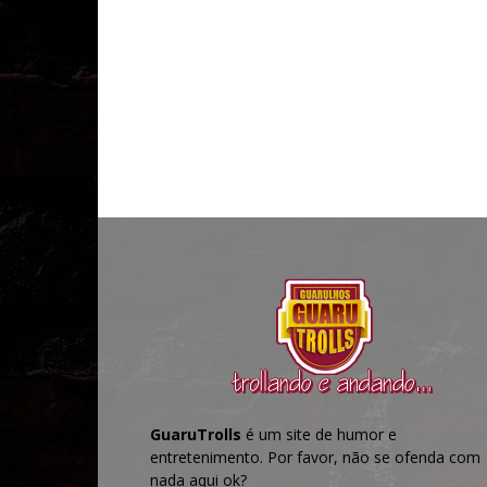
GuaruTrolls
é um site de humor e
entretenimento. Por favor, não se ofenda com
nada aqui ok?