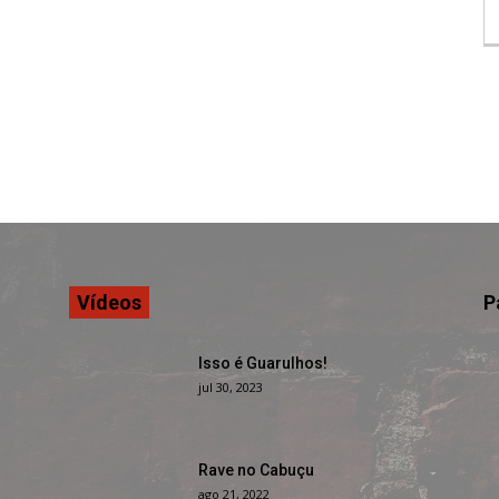
Vídeos
P
Isso é Guarulhos!
jul 30, 2023
Rave no Cabuçu
ago 21, 2022