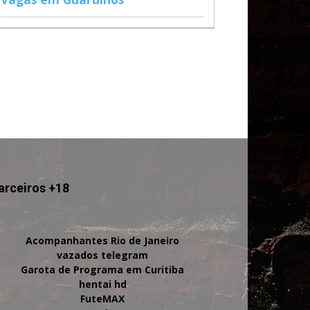
arceiros +18
Acompanhantes Rio de Janeiro
vazados telegram
Garota de Programa em Curitiba
hentai hd
FuteMAX