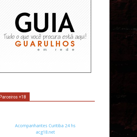
Parceiros +18
Acompanhantes Curitiba 24 hs
acg18.net