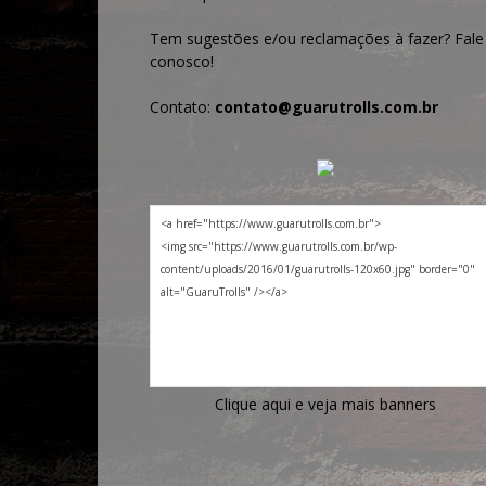
Tem sugestões e/ou reclamações à fazer? Fale
conosco!
Contato:
contato@guarutrolls.com.br
Clique aqui e veja mais banners