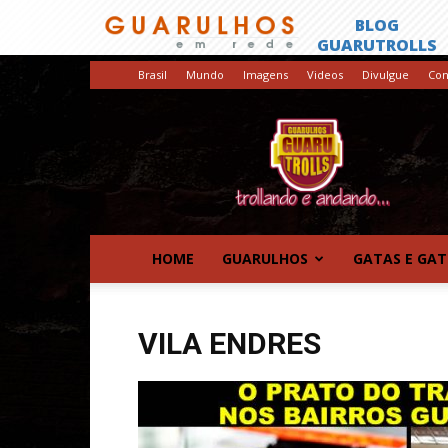
Brasil
Mundo
Imagens
Videos
Divulgue
Con
GuaruTrolls
HOME
GUARULHOS
GATAS E GA
VILA ENDRES