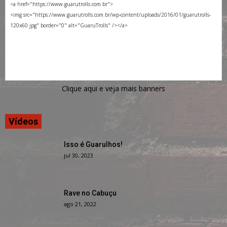
Clique aqui e veja mais banners
Vídeos
Isso é Guarulhos!
jul 30, 2023
Rave no Cabuçu
ago 21, 2022