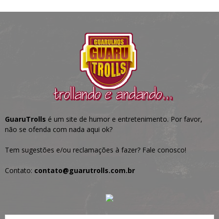
GuaruTrolls
é um site de humor e entretenimento. Por favor,
não se ofenda com nada aqui ok?
Tem sugestões e/ou reclamações à fazer? Fale conosco!
Contato:
contato@guarutrolls.com.br