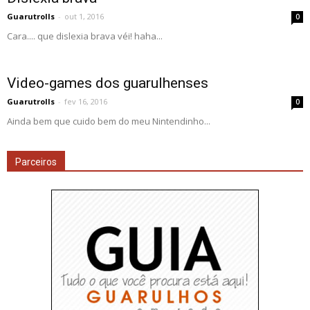
Guarutrolls
-
out 1, 2016
0
Cara.... que dislexia brava véi! haha...
Video-games dos guarulhenses
Guarutrolls
-
fev 16, 2016
0
Ainda bem que cuido bem do meu Nintendinho...
Parceiros