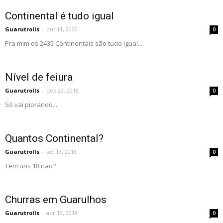
Continental é tudo igual
Guarutrolls
-
out 11, 2020
0
Pra mim os 2435 Continentais são tudo igual....
Nível de feiura
Guarutrolls
-
dez 22, 2018
0
Só vai piorando....
Quantos Continental?
Guarutrolls
-
set 13, 2018
0
Tem uns 18 não?
Churras em Guarulhos
Guarutrolls
-
abr 19, 2018
0