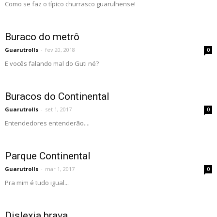
Como se faz o típico churrasco guarulhense!
Buraco do metrô
Guarutrolls
-
fev 20, 2018
0
E vocês falando mal do Guti né?
Buracos do Continental
Guarutrolls
-
set 1, 2017
0
Entendedores entenderão....
Parque Continental
Guarutrolls
-
mar 1, 2017
0
Pra mim é tudo igual...
Dislexia brava