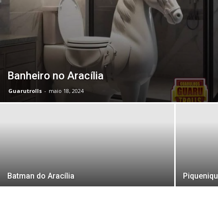
Banheiro no Aracília
Guarutrolls
-
maio 18, 2024
Batman do Aracília
Piqueniq