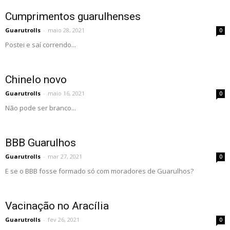
Cumprimentos guarulhenses
Guarutrolls
-
maio 28, 2021
0
Postei e saí correndo...
Chinelo novo
Guarutrolls
-
maio 16, 2021
0
Não pode ser branco...
BBB Guarulhos
Guarutrolls
-
mar 27, 2021
0
E se o BBB fosse formado só com moradores de Guarulhos?
Vacinação no Aracília
Guarutrolls
-
fev 26, 2021
0