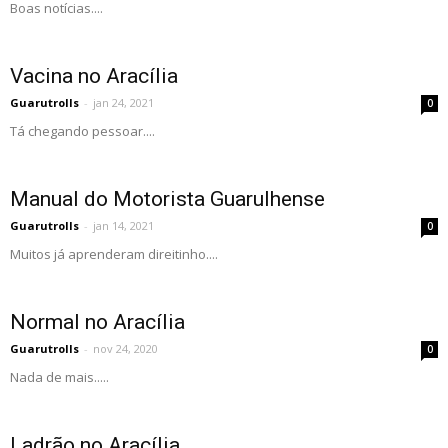
Boas notícias....
Vacina no Aracília
Guarutrolls
-
jan 24, 2021
0
Tá chegando pessoar....
Manual do Motorista Guarulhense
Guarutrolls
-
jan 14, 2021
0
Muitos já aprenderam direitinho....
Normal no Aracília
Guarutrolls
-
nov 24, 2020
0
Nada de mais.....
Ladrão no Aracília