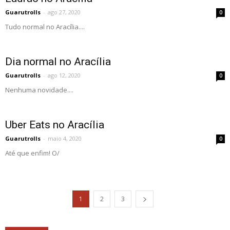
Guarutrolls
-
ago 27, 2020
0
Tudo normal no Aracília....
Dia normal no Aracília
Guarutrolls
-
ago 12, 2020
0
Nenhuma novidade....
Uber Eats no Aracília
Guarutrolls
-
maio 4, 2020
0
Até que enfim! O/
1
2
3