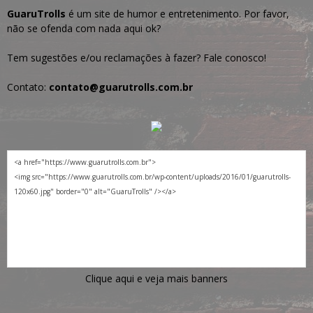
GuaruTrolls
é um site de humor e entretenimento. Por favor,
não se ofenda com nada aqui ok?
Tem sugestões e/ou reclamações à fazer? Fale conosco!
Contato:
contato@guarutrolls.com.br
Clique aqui e veja mais banners