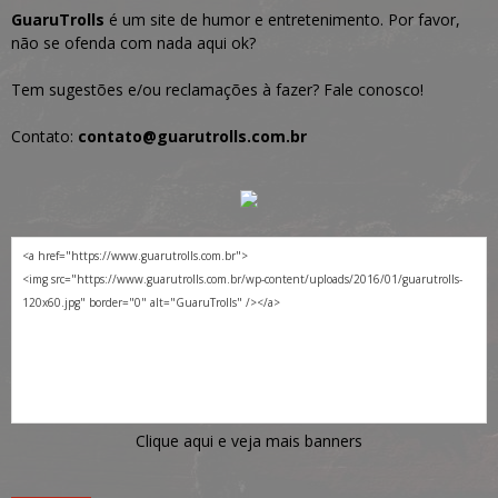
GuaruTrolls
é um site de humor e entretenimento. Por favor,
não se ofenda com nada aqui ok?
Tem sugestões e/ou reclamações à fazer? Fale conosco!
Contato:
contato@guarutrolls.com.br
Clique aqui e veja mais banners