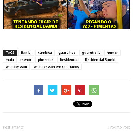
TAGS
Bambi
cumbica
guarulhos
guarutrolls
humor
maia
menor
pimentas
Residencial
Residencial Bambi
Whindersson
Whindersson em Guarulhos
Post anterior
Próximo Post