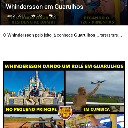
Whindersson em Guarulhos
abr 21, 2017
282
0
O
Whindersson
pelo jeito já conhece
Guarulhos
…rsrsrsrsrs…