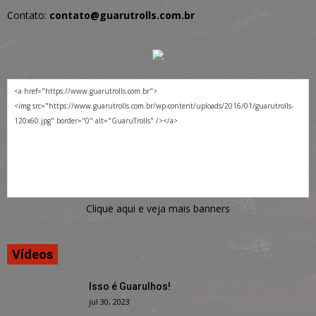
Contato:
contato@guarutrolls.com.br
Clique aqui e veja mais banners
Vídeos
Isso é Guarulhos!
jul 30, 2023