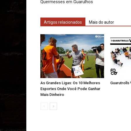
Quermesses em Guarulhos
Artigos relacionados
Mais do autor
As Grandes Ligas: Os 10 Melhores
Guarutrolls
Esportes Onde Você Pode Ganhar
Mais Dinheiro