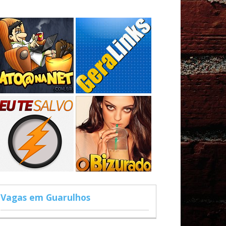
Vagas em Guarulhos