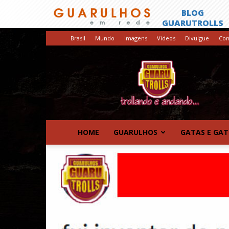
Brasil
Mundo
Imagens
Videos
Divulgue
Con
GuaruTrolls
HOME
GUARULHOS
GATAS E GA