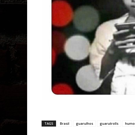
TAGS
Brasil
guarulhos
guarutrolls
humo