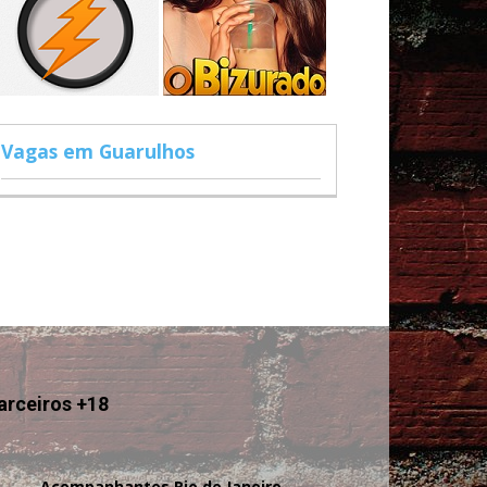
Vagas em Guarulhos
arceiros +18
Acompanhantes Rio de Janeiro