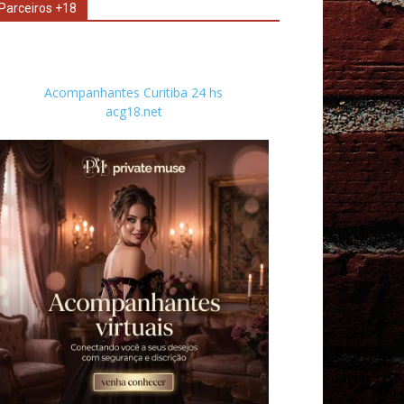
Parceiros +18
Acompanhantes Curitiba 24 hs
acg18.net