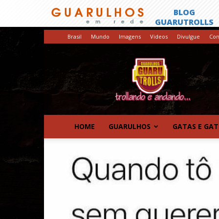
Brasil
Mundo
Imagens
Videos
Divulgue
Con
GuaruTrolls
HOME
GUARULHOS
GATAS E GA