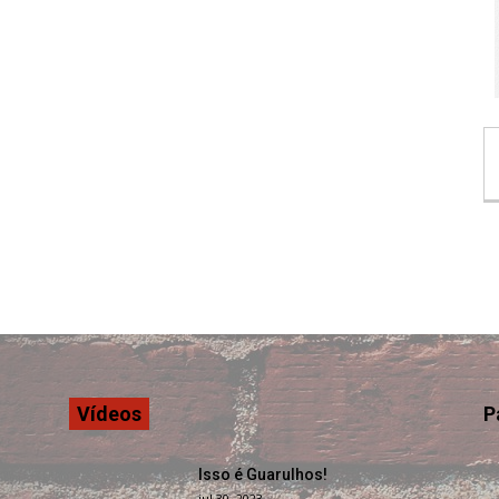
Vídeos
P
Isso é Guarulhos!
jul 30, 2023