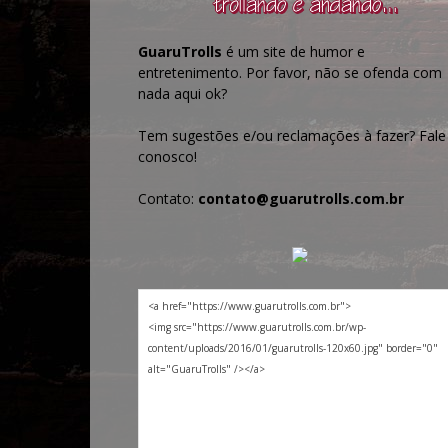
GuaruTrolls
é um site de humor e
entretenimento. Por favor, não se ofenda com
nada aqui ok?
Tem sugestões e/ou reclamações à fazer? Fale
conosco!
Contato:
contato@guarutrolls.com.br