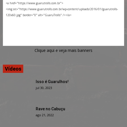
Clique aqui e veja mais banners
Vídeos
Isso é Guarulhos!
jul 30, 2023
Rave no Cabuçu
ago 21, 2022