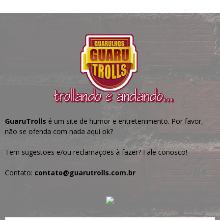
GuaruTrolls
é um site de humor e entretenimento. Por favor,
não se ofenda com nada aqui ok?
Tem sugestões e/ou reclamações à fazer? Fale conosco!
Contato:
contato@guarutrolls.com.br