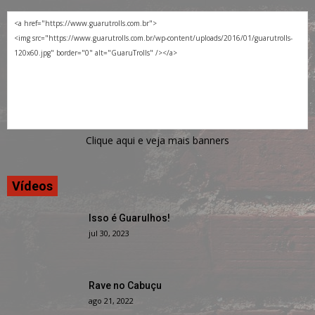
Clique aqui e veja mais banners
Vídeos
Isso é Guarulhos!
jul 30, 2023
Rave no Cabuçu
ago 21, 2022