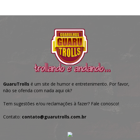
GuaruTrolls
é um site de humor e entretenimento. Por favor,
não se ofenda com nada aqui ok?
Tem sugestões e/ou reclamações à fazer? Fale conosco!
Contato:
contato@guarutrolls.com.br