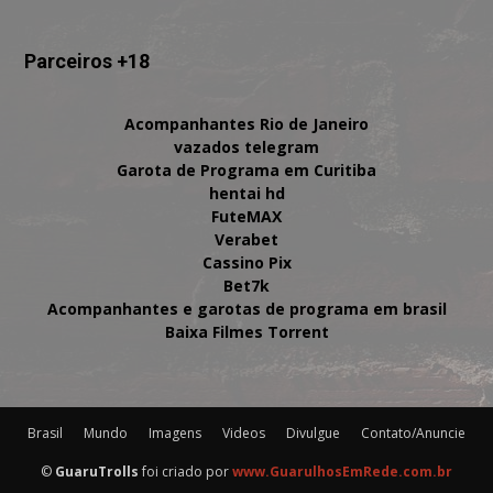
Parceiros +18
Acompanhantes Rio de Janeiro
vazados telegram
Garota de Programa em Curitiba
hentai hd
FuteMAX
Verabet
Cassino Pix
Bet7k
Acompanhantes e garotas de programa em brasil
Baixa Filmes Torrent
Brasil
Mundo
Imagens
Videos
Divulgue
Contato/Anuncie
©
GuaruTrolls
foi criado por
www.GuarulhosEmRede.com.br