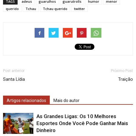
TAGS
adeus
guarulhos
guarutrolls
humor
menor
querido
Tchau
Tchau querido
twitter
Post anterior
Próximo Post
Santa Lídia
Traição
Artigos relacionados
Mais do autor
As Grandes Ligas: Os 10 Melhores
Esportes Onde Você Pode Ganhar Mais
Dinheiro