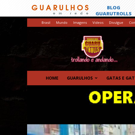
Brasil
Mundo
Imagens
Videos
Divulgue
Con
GuaruTrolls
HOME
GUARULHOS
GATAS E GA