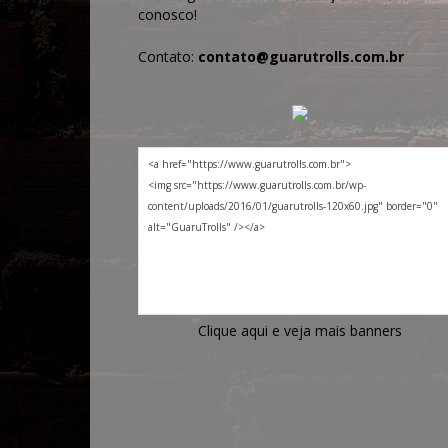
conosco!
Contato:
contato@guarutrolls.com.br
Clique aqui e veja mais banners