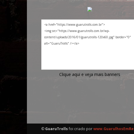
Clique aqui e veja mais banners
©
GuaruTrolls
foi criado por
www.GuarulhosEmRe