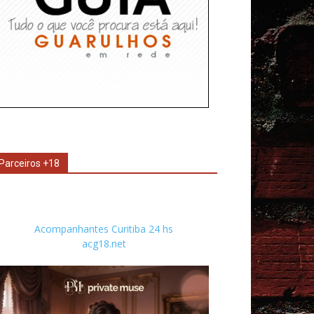
Parceiros +18
Acompanhantes Curitiba 24 hs
acg18.net