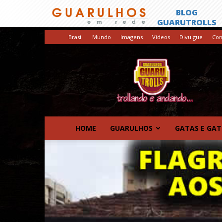
Brasil
Mundo
Imagens
Videos
Divulgue
Con
GuaruTrolls
HOME
GUARULHOS
GATAS E GA