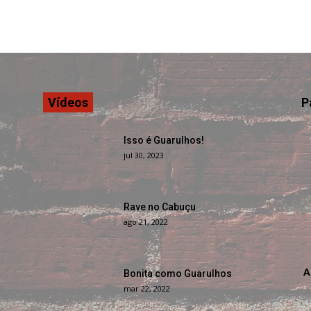
Vídeos
P
Isso é Guarulhos!
jul 30, 2023
Rave no Cabuçu
ago 21, 2022
A
Bonita como Guarulhos
mar 22, 2022