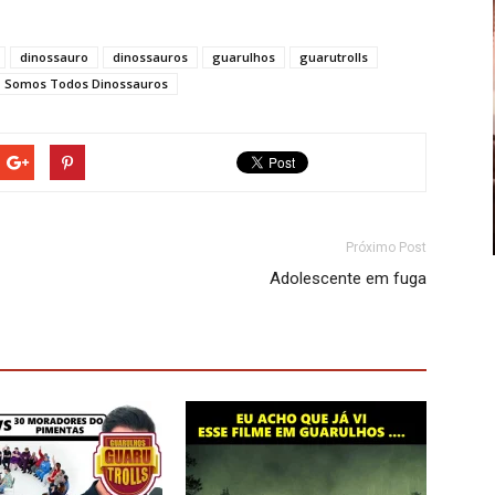
dinossauro
dinossauros
guarulhos
guarutrolls
Somos Todos Dinossauros
Próximo Post
Adolescente em fuga