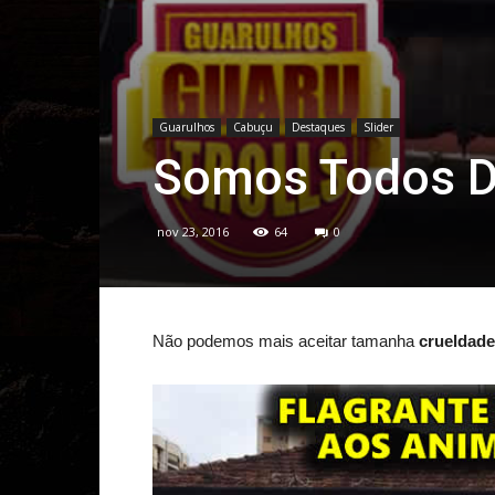
Guarulhos
Cabuçu
Destaques
Slider
Somos Todos D
nov 23, 2016
64
0
Não podemos mais aceitar tamanha
crueldade