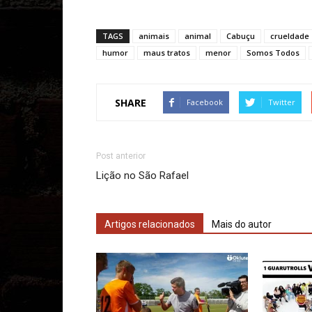
TAGS
animais
animal
Cabuçu
crueldade
humor
maus tratos
menor
Somos Todos
SHARE
Facebook
Twitter
Post anterior
Lição no São Rafael
Artigos relacionados
Mais do autor