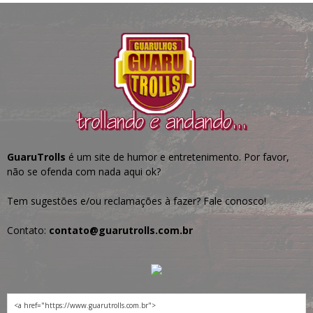
GuaruTrolls
é um site de humor e entretenimento. Por favor,
não se ofenda com nada aqui ok?
Tem sugestões e/ou reclamações à fazer? Fale conosco!
Contato:
contato@guarutrolls.com.br