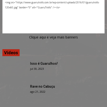
Clique aqui e veja mais banners
Vídeos
Isso é Guarulhos!
jul 30, 2023
Rave no Cabuçu
ago 21, 2022