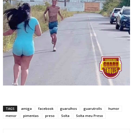
TAGS
amiga
facebook
guarulhos
guarutrolls
humor
menor
pimentas
preso
Solta
Solta meu Preso