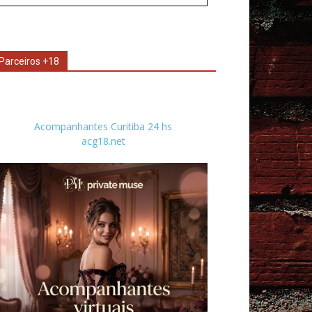
Parceiros +18
Acompanhantes Curitiba 24 hs
acg18.net