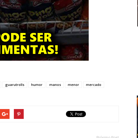
guarutrolls
humor
manos
menor
mercado
Próximo Post