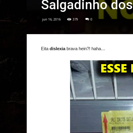
Salgadinho do
jun 16, 2016
379
0
Eita
dislexia
brava hein?! haha…