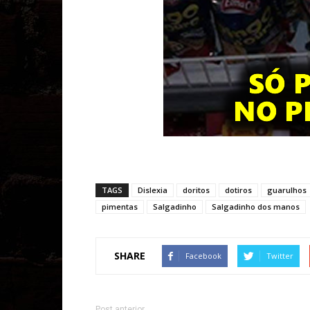
TAGS
Dislexia
doritos
dotiros
guarulhos
pimentas
Salgadinho
Salgadinho dos manos
SHARE
Facebook
Twitter
Post anterior