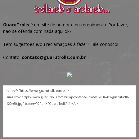
GuaruTrolls
é um site de humor e entretenimento. Por favor,
não se ofenda com nada aqui ok?
Tem sugestões e/ou reclamações à fazer? Fale conosco!
Contato:
contato@guarutrolls.com.br