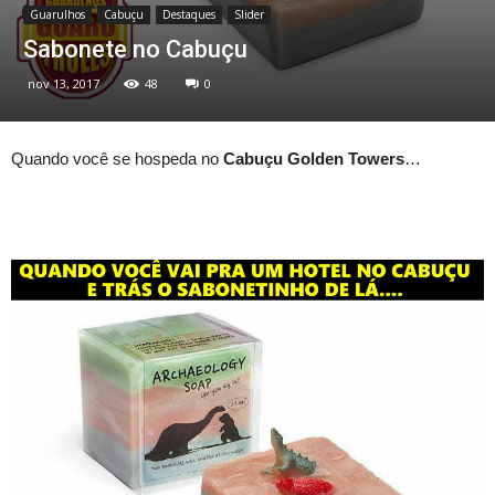
Guarulhos
Cabuçu
Destaques
Slider
Sabonete no Cabuçu
nov 13, 2017
48
0
Quando você se hospeda no
Cabuçu Golden Towers
…