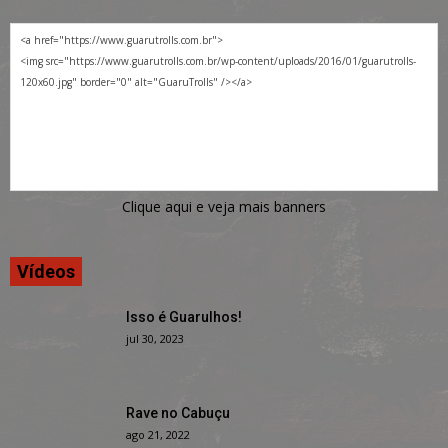
Clique aqui e veja mais banners
Vídeos
Isso é Guarulhos!
jul 30, 2023
Rave no Cabuçu
ago 21, 2022