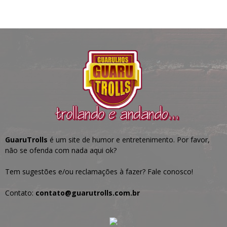
GuaruTrolls
é um site de humor e entretenimento. Por favor,
não se ofenda com nada aqui ok?
Tem sugestões e/ou reclamações à fazer? Fale conosco!
Contato:
contato@guarutrolls.com.br