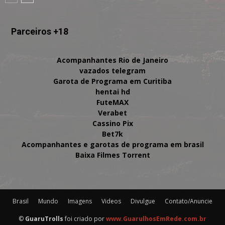
Parceiros +18
Acompanhantes Rio de Janeiro
vazados telegram
Garota de Programa em Curitiba
hentai hd
FuteMAX
Verabet
Cassino Pix
Bet7k
Acompanhantes e garotas de programa em brasil
Baixa Filmes Torrent
Brasil
Mundo
Imagens
Videos
Divulgue
Contato/Anuncie
©
GuaruTrolls
foi criado por
www.GuarulhosEmRede.com.br