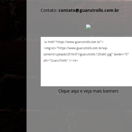
Contato:
contato@guarutrolls.com.br
Clique aqui e veja mais banners