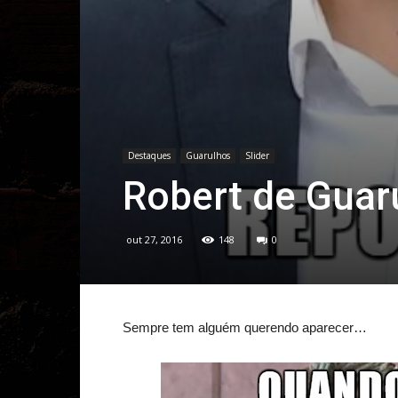
Destaques
Guarulhos
Slider
Robert de Guar
out 27, 2016
148
0
Sempre tem alguém querendo aparecer…