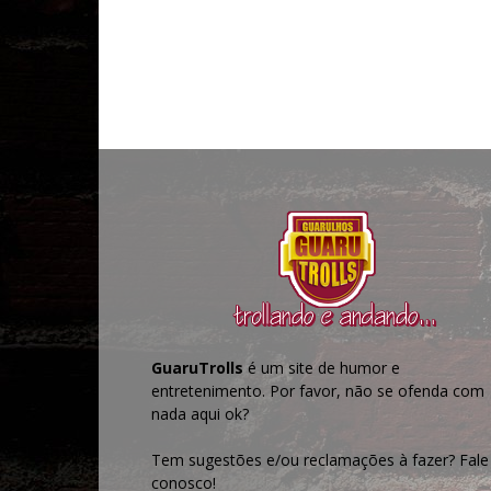
GuaruTrolls
é um site de humor e
entretenimento. Por favor, não se ofenda com
nada aqui ok?
Tem sugestões e/ou reclamações à fazer? Fale
conosco!