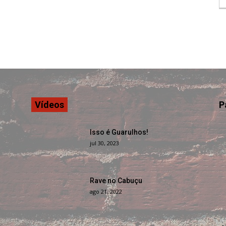
Vídeos
P
Isso é Guarulhos!
jul 30, 2023
Rave no Cabuçu
ago 21, 2022