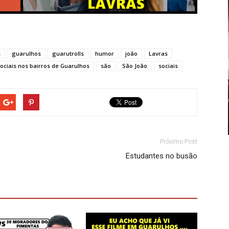
s
guarulhos
guarutrolls
humor
joão
Lavras
ociais nos bairros de Guarulhos
são
São João
sociais
Próximo Post
Estudantes no busão