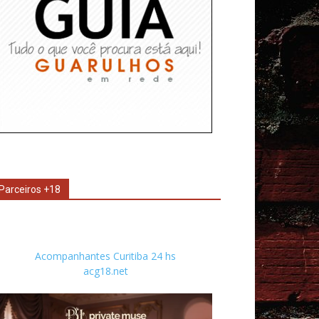
Parceiros +18
Acompanhantes Curitiba 24 hs
acg18.net