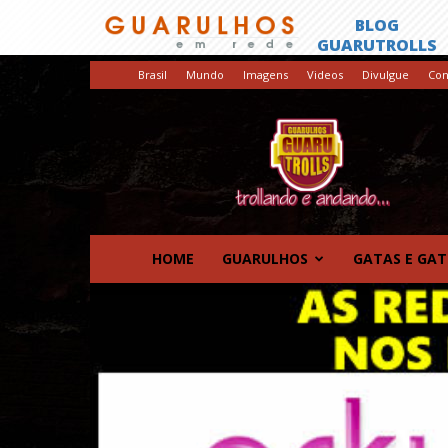
Brasil
Mundo
Imagens
Videos
Divulgue
Con
GuaruTrolls
HOME
GUARULHOS
GATAS E GA