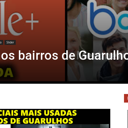
ão
Slider
nos bairros de Guarulh