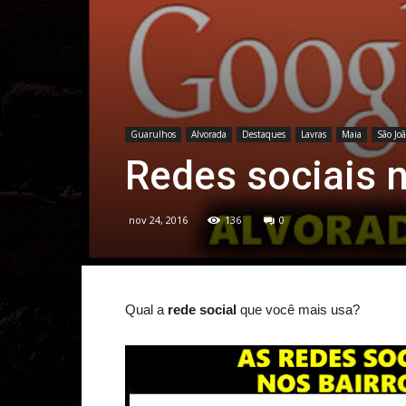
Guarulhos
Alvorada
Destaques
Lavras
Maia
São Jo
Redes sociais 
nov 24, 2016
136
0
Qual a
rede social
que você mais usa?