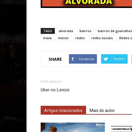
TAGS
alvorada
bairros
bairros de guarulho
maia
menor
redes
redes sociais
Redes s
SHARE
Facebook
Twitter
Post anterior
Uber no Lenize
Artigos relacionados
Mais do autor