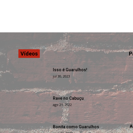
Vídeos
P
Isso é Guarulhos!
jul 30, 2023
Rave no Cabuçu
ago 21, 2022
A
Bonita como Guarulhos