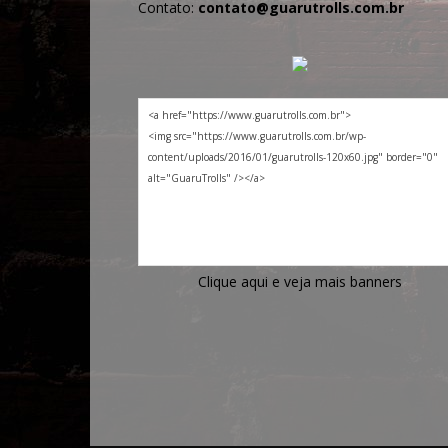
Contato:
contato@guarutrolls.com.br
Clique aqui e veja mais banners