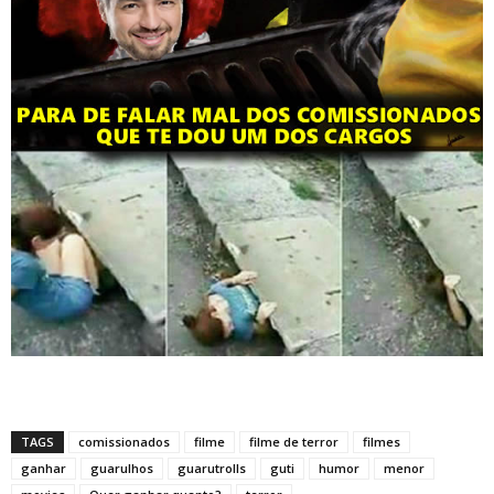
TAGS
comissionados
filme
filme de terror
filmes
ganhar
guarulhos
guarutrolls
guti
humor
menor