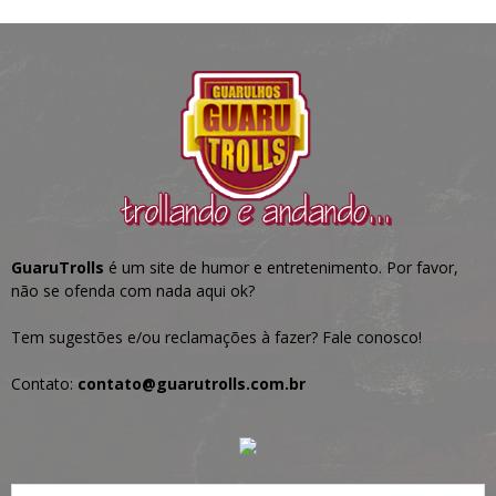
GuaruTrolls
é um site de humor e entretenimento. Por favor,
não se ofenda com nada aqui ok?
Tem sugestões e/ou reclamações à fazer? Fale conosco!
Contato:
contato@guarutrolls.com.br