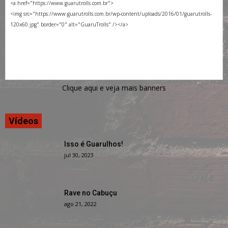
Clique aqui e veja mais banners
Vídeos
Isso é Guarulhos!
jul 30, 2023
Rave no Cabuçu
ago 21, 2022