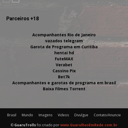
Parceiros +18
Acompanhantes Rio de Janeiro
vazados telegram
Garota de Programa em Curitiba
hentai hd
FuteMAX
Verabet
Cassino Pix
Bet7k
Acompanhantes e garotas de programa em brasil
Baixa Filmes Torrent
Brasil
Mundo
Imagens
Videos
Divulgue
Contato/Anuncie
©
GuaruTrolls
foi criado por
www.GuarulhosEmRede.com.br