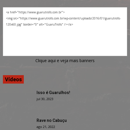
Clique aqui e veja mais banners
Vídeos
Isso é Guarulhos!
jul 30, 2023
Rave no Cabuçu
ago 21, 2022