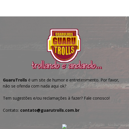
GuaruTrolls
é um site de humor e entretenimento. Por favor,
não se ofenda com nada aqui ok?
Tem sugestões e/ou reclamações à fazer? Fale conosco!
Contato:
contato@guarutrolls.com.br