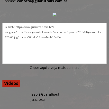
Contato:
contato@guarutrolls.com.br
Clique aqui e veja mais banners
Vídeos
Isso é Guarulhos!
jul 30, 2023