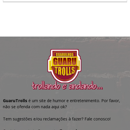
GuaruTrolls
é um site de humor e entretenimento. Por favor,
não se ofenda com nada aqui ok?
Tem sugestões e/ou reclamações à fazer? Fale conosco!