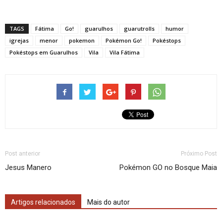
TAGS
Fátima
Go!
guarulhos
guarutrolls
humor
igrejas
menor
pokemon
Pokémon Go!
Pokéstops
Pokéstops em Guarulhos
Vila
Vila Fátima
Post anterior
Próximo Post
Jesus Manero
Pokémon GO no Bosque Maia
Artigos relacionados
Mais do autor