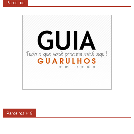
Parceiros
Parceiros +18