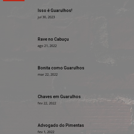
Isso é Guarulhos!
jul 30, 2023
Rave no Cabuçu
ago 21, 2022
Bonita como Guarulhos
mar 22, 2022
Chaves em Guarulhos
fev 22, 2022
Advogado do Pimentas
fev 1, 2022