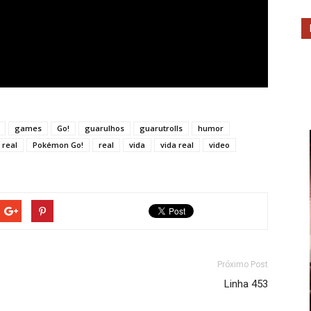
games
Go!
guarulhos
guarutrolls
humor
 real
Pokémon Go!
real
vida
vida real
video
Próximo Post
Linha 453