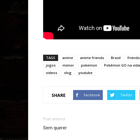
TAGS
anime
anime friends
Brasil
friends
jogos
menor
pokemon
Pokémon GO na vida
videos
vlog
youtube
SHARE
Facebook
Twitter
Post anterior
Sem querer