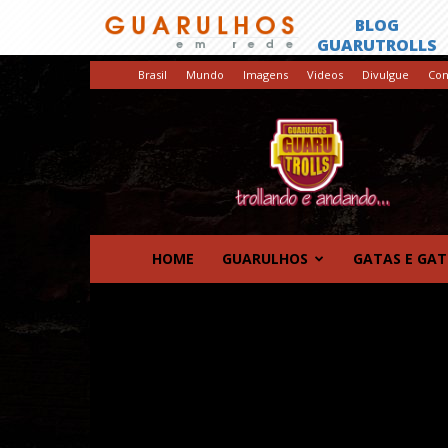
Brasil
Mundo
Imagens
Videos
Divulgue
Con
GuaruTrolls
HOME
GUARULHOS
GATAS E GA