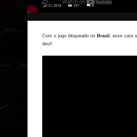
jul 21, 2016
337
0
Com o jogo bloqueado no
Brasil
, esse cara 
deu!!