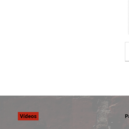
Vídeos
P