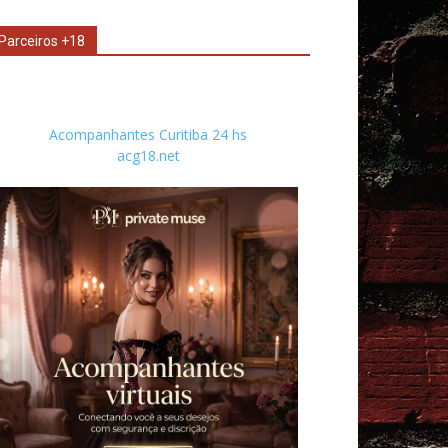
Parceiros +18
Acompanhantes Curitiba 24 hs
acg18.net