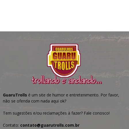
GuaruTrolls
é um site de humor e entretenimento. Por favor,
não se ofenda com nada aqui ok?
Tem sugestões e/ou reclamações à fazer? Fale conosco!
Contato:
contato@guarutrolls.com.br