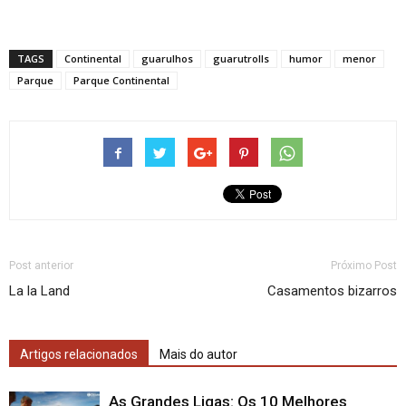
TAGS
Continental
guarulhos
guarutrolls
humor
menor
Parque
Parque Continental
Post anterior
Próximo Post
La la Land
Casamentos bizarros
Artigos relacionados
Mais do autor
As Grandes Ligas: Os 10 Melhores