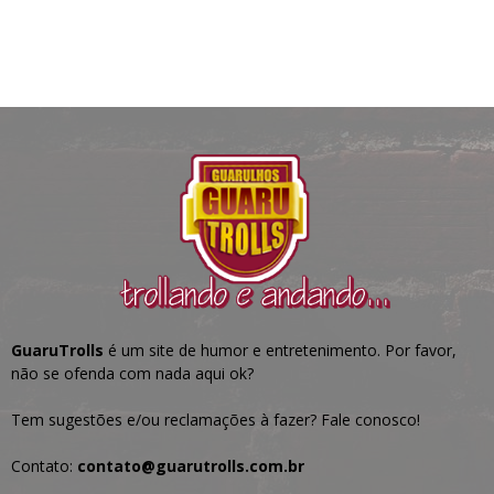
GuaruTrolls
é um site de humor e entretenimento. Por favor,
não se ofenda com nada aqui ok?
Tem sugestões e/ou reclamações à fazer? Fale conosco!
Contato:
contato@guarutrolls.com.br