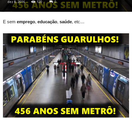
dez 8, 2016
120
0
E sem
emprego
,
educação
,
saúde
, etc…