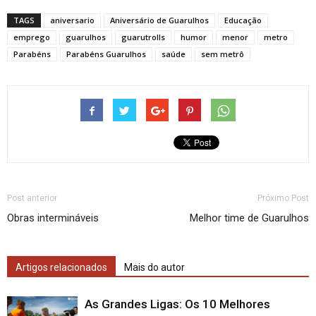
TAGS
aniversario
Aniversário de Guarulhos
Educação
emprego
guarulhos
guarutrolls
humor
menor
metro
Parabéns
Parabéns Guarulhos
saúde
sem metrô
Post anterior
Próximo Post
Obras intermináveis
Melhor time de Guarulhos
Artigos relacionados
Mais do autor
As Grandes Ligas: Os 10 Melhores