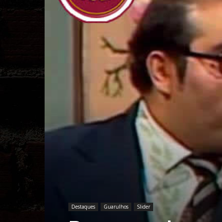
Destaques
Guarulhos
Slider