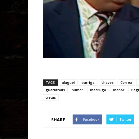
TAGS
aluguel
barriga
chaves
Correa
guarutrolls
humor
madruga
menor
Pag
tretas
SHARE
Facebook
Twitter