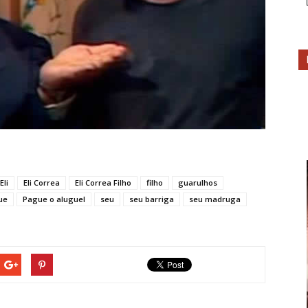
Eli
Eli Correa
Eli Correa Filho
filho
guarulhos
ue
Pague o aluguel
seu
seu barriga
seu madruga