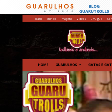
Brasil
Mundo
Imagens
Videos
Divulgue
Con
GuaruTrolls
HOME
GUARULHOS
GATAS E GA