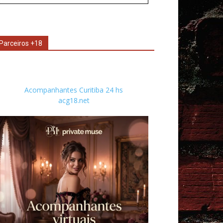
Parceiros +18
Acompanhantes Curitiba 24 hs
acg18.net