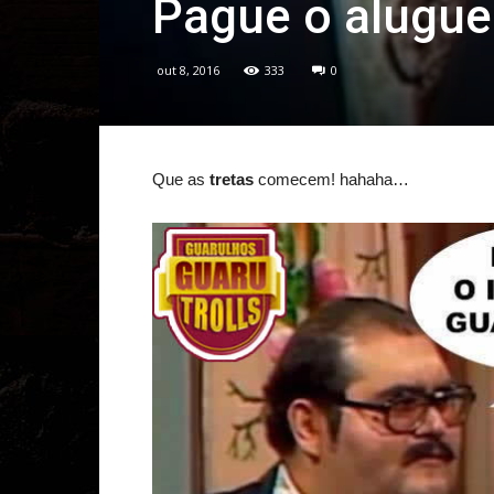
Pague o alugue
out 8, 2016
333
0
Que as
tretas
comecem! hahaha…