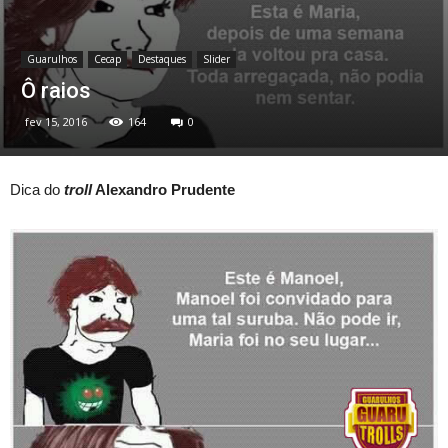
Guarulhos
Cecap
Destaques
Slider
Ô raios
fev 15, 2016
164
0
Dica do
troll
Alexandro Prudente‎