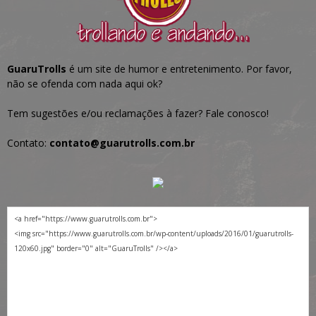
GuaruTrolls
é um site de humor e entretenimento. Por favor,
não se ofenda com nada aqui ok?
Tem sugestões e/ou reclamações à fazer? Fale conosco!
Contato:
contato@guarutrolls.com.br