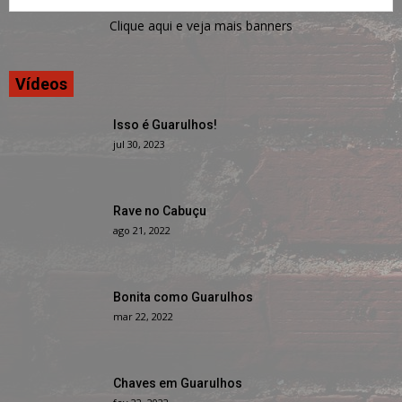
Clique aqui e veja mais banners
Vídeos
Isso é Guarulhos!
jul 30, 2023
Rave no Cabuçu
ago 21, 2022
Bonita como Guarulhos
mar 22, 2022
Chaves em Guarulhos