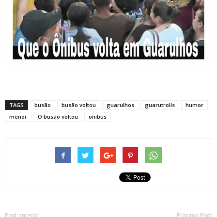
TAGS
busão
busão voltou
guarulhos
guarutrolls
humor
menor
O busão voltou
onibus
Post anterior
Próximo Post