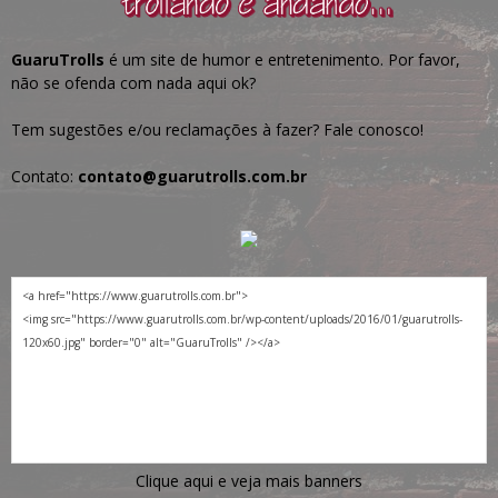
GuaruTrolls
é um site de humor e entretenimento. Por favor,
não se ofenda com nada aqui ok?
Tem sugestões e/ou reclamações à fazer? Fale conosco!
Contato:
contato@guarutrolls.com.br
Clique aqui e veja mais banners