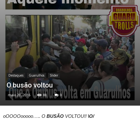
Destaques
Guarulhos
Slider
O busão voltou
maio 20, 2016
88
0
oOOOOooooo….. O
BUSÃO
VOLTOU!!
\O/