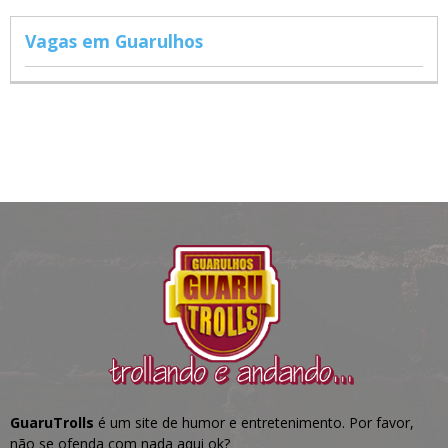
Vagas em Guarulhos
GuaruTrolls
é um site de humor e entretenimento. Por favor,
não se ofenda com nada aqui ok?