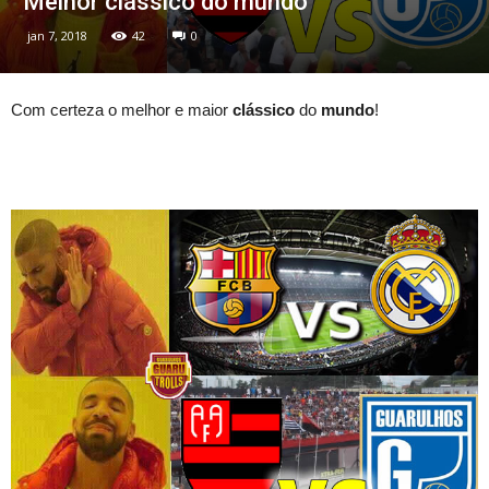
Melhor clássico do mundo
jan 7, 2018
42
0
Com certeza o melhor e maior
clássico
do
mundo
!