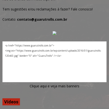
Tem sugestões e/ou reclamações à fazer? Fale conosco!
Contato:
contato@guarutrolls.com.br
Clique aqui e veja mais banners
Vídeos