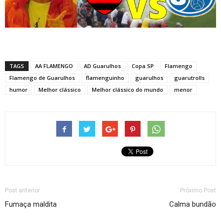
TAGS
AA FLAMENGO
AD Guarulhos
Copa SP
Flamengo
Flamengo de Guarulhos
flamenguinho
guarulhos
guarutrolls
humor
Melhor clássico
Melhor clássico do mundo
menor
Post anterior
Próximo Post
Fumaça maldita
Calma bundão