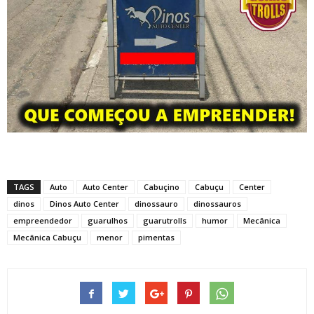
TAGS
Auto
Auto Center
Cabuçino
Cabuçu
Center
dinos
Dinos Auto Center
dinossauro
dinossauros
empreendedor
guarulhos
guarutrolls
humor
Mecânica
Mecânica Cabuçu
menor
pimentas