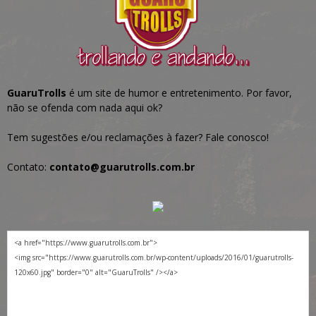
GuaruTrolls
é um site de humor e entretenimento. Por favor,
não se ofenda com nada aqui ok?
Tem sugestões e/ou reclamações à fazer? Fale conosco!
Contato:
contato@guarutrolls.com.br