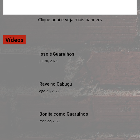
Clique aqui e veja mais banners
Vídeos
Isso é Guarulhos!
jul 30, 2023
Rave no Cabuçu
ago 21, 2022
Bonita como Guarulhos
mar 22, 2022