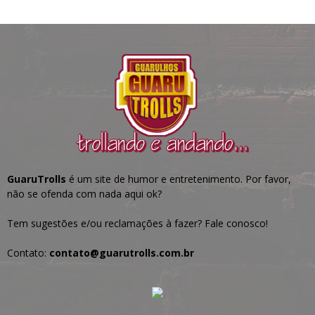
GuaruTrolls
é um site de humor e entretenimento. Por favor,
não se ofenda com nada aqui ok?
Tem sugestões e/ou reclamações à fazer? Fale conosco!
Contato:
contato@guarutrolls.com.br