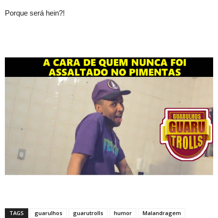
Porque será hein?!
TAGS
guarulhos
guarutrolls
humor
Malandragem