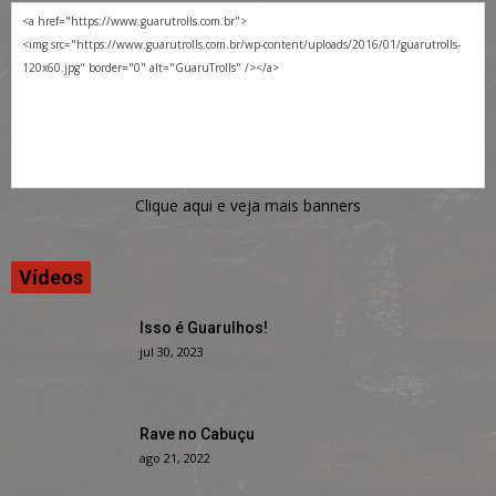
Clique aqui e veja mais banners
Vídeos
Isso é Guarulhos!
jul 30, 2023
Rave no Cabuçu
ago 21, 2022