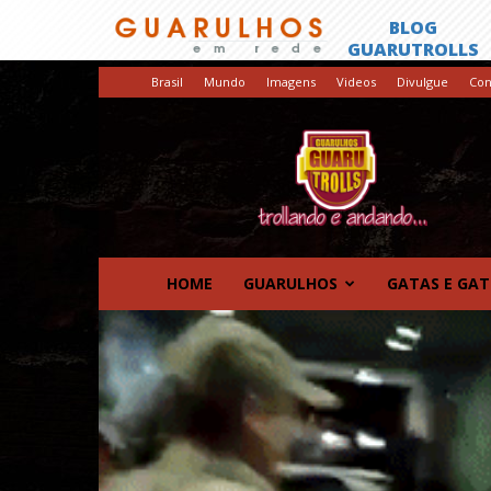
Brasil
Mundo
Imagens
Videos
Divulgue
Con
GuaruTrolls
HOME
GUARULHOS
GATAS E GA