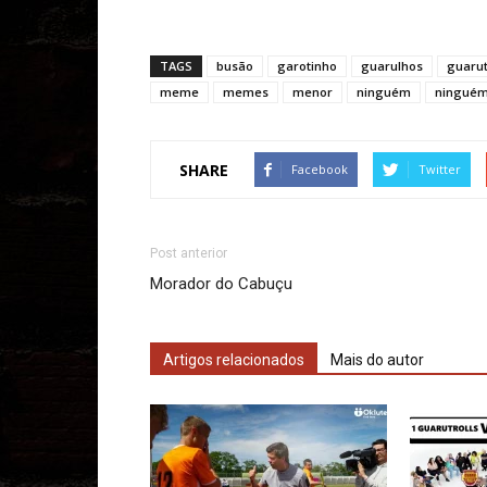
TAGS
busão
garotinho
guarulhos
guarut
meme
memes
menor
ninguém
ninguém
SHARE
Facebook
Twitter
Post anterior
Morador do Cabuçu
Artigos relacionados
Mais do autor