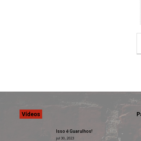
Vídeos
P
Isso é Guarulhos!
jul 30, 2023