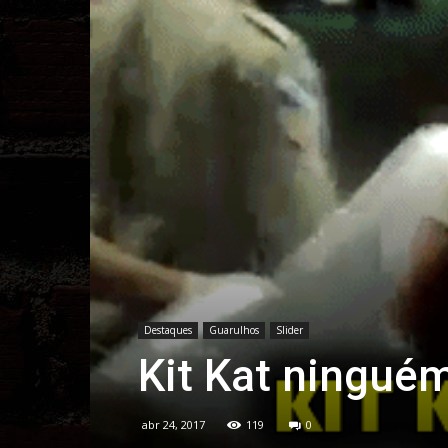
Destaques
Guarulhos
Slider
Kit Kat ninguém
abr 24, 2017
119
0