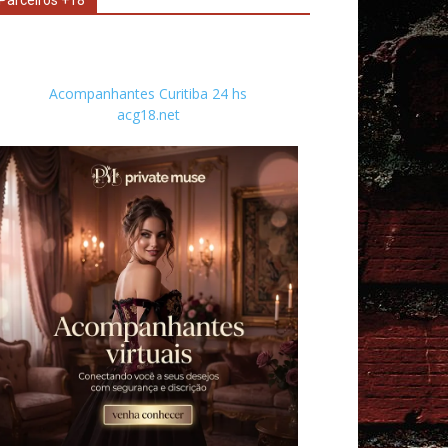
Parceiros +18
Acompanhantes Curitiba 24 hs
acg18.net