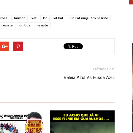
rolls
humor
kat
kit
kit kat
Kit Kat ninguém resiste
 resiste
onibus
resiste
Próximo Post
Baleia Azul Vs Fusca Azul