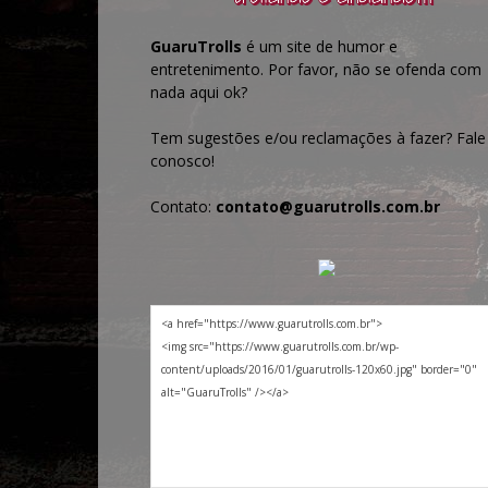
GuaruTrolls
é um site de humor e
entretenimento. Por favor, não se ofenda com
nada aqui ok?
Tem sugestões e/ou reclamações à fazer? Fale
conosco!
Contato:
contato@guarutrolls.com.br