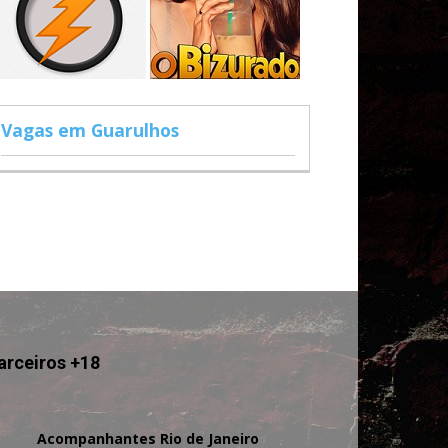
Vagas em Guarulhos
arceiros +18
Acompanhantes Rio de Janeiro