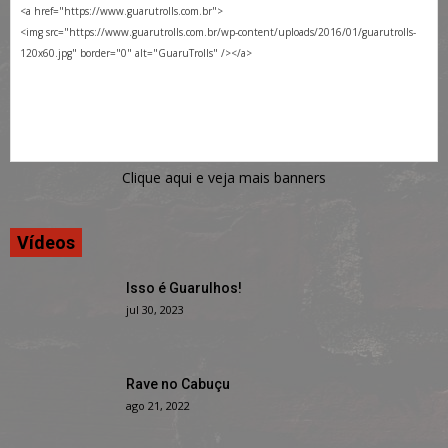
Clique aqui e veja mais banners
Vídeos
Isso é Guarulhos!
jul 30, 2023
Rave no Cabuçu
ago 21, 2022