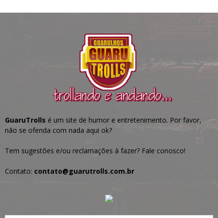
GuaruTrolls
é um site de humor e entretenimento. Por favor,
não se ofenda com nada aqui ok?
Tem sugestões e/ou reclamações à fazer? Fale conosco!
Contato:
contato@guarutrolls.com.br