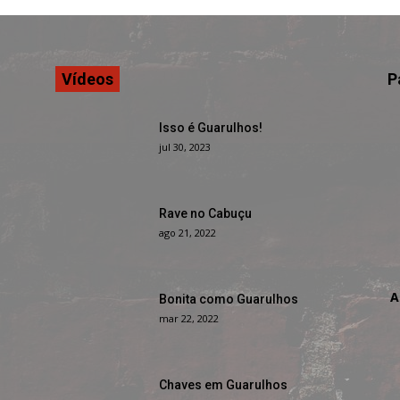
Vídeos
P
Isso é Guarulhos!
jul 30, 2023
Rave no Cabuçu
ago 21, 2022
A
Bonita como Guarulhos
mar 22, 2022
Chaves em Guarulhos