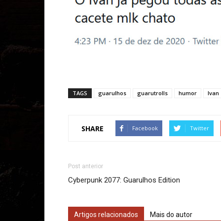
TAGS
guarulhos
guarutrolls
humor
Ivan
SHARE
Facebook
Twitter
Post anterior
Cyberpunk 2077: Guarulhos Edition
Artigos relacionados
Mais do autor