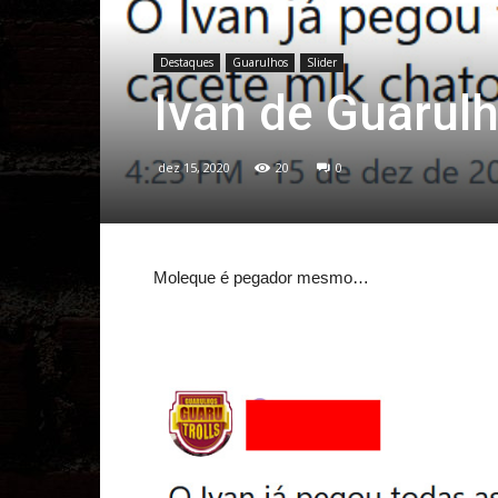
Destaques
Guarulhos
Slider
Ivan de Guarul
dez 15, 2020
20
0
Moleque é pegador mesmo…