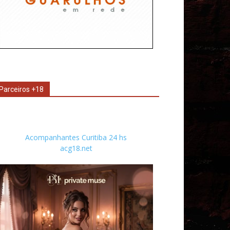
Parceiros +18
Acompanhantes Curitiba 24 hs
acg18.net