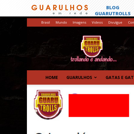
Brasil
Mundo
Imagens
Videos
Divulgue
Con
GuaruTrolls
HOME
GUARULHOS
GATAS E GA