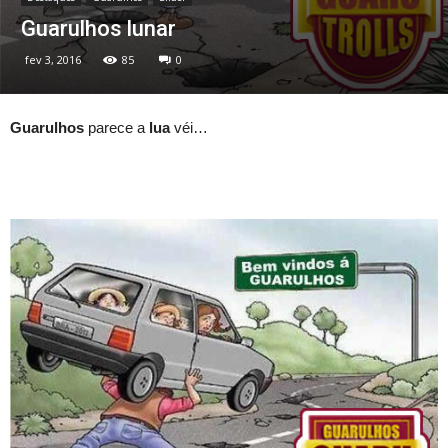
Guarulhos lunar
fev 3, 2016
85
0
Guarulhos
parece a
lua
véi…