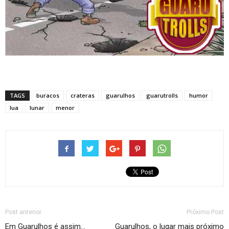
TAGS
buracos
crateras
guarulhos
guarutrolls
humor
lua
lunar
menor
Post anterior
Próximo Post
Em Guarulhos é assim…
Guarulhos, o lugar mais próximo