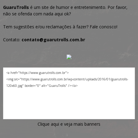
GuaruTrolls
é um site de humor e entretenimento. Por favor,
não se ofenda com nada aqui ok?
Tem sugestões e/ou reclamações à fazer? Fale conosco!
Contato:
contato@guarutrolls.com.br
Clique aqui e veja mais banners