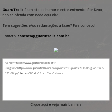
GuaruTrolls
é um site de humor e entretenimento. Por favor,
não se ofenda com nada aqui ok?
Tem sugestões e/ou reclamações à fazer? Fale conosco!
Contato:
contato@guarutrolls.com.br
Clique aqui e veja mais banners