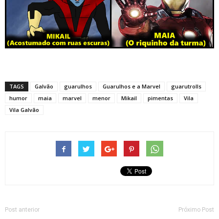
TAGS
Galvão
guarulhos
Guarulhos e a Marvel
guarutrolls
humor
maia
marvel
menor
Mikail
pimentas
Vila
Vila Galvão
Post anterior
Próximo Post