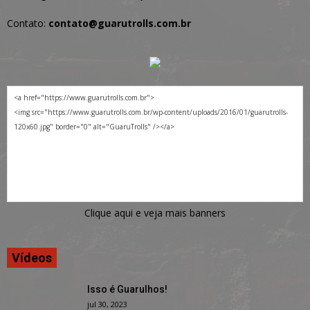
Contato:
contato@guarutrolls.com.br
Clique aqui e veja mais banners
Vídeos
Isso é Guarulhos!
jul 30, 2023