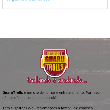
GuaruTrolls
é um site de humor e entretenimento. Por favor,
não se ofenda com nada aqui ok?
Tem sugestões e/ou reclamações à fazer? Fale conosco!