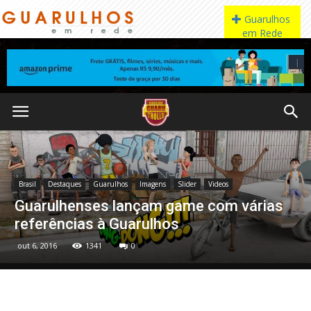
Brasil
Destaques
Guarulhos
Imagens
Slider
Videos
Guarulhenses lançam game com várias
referências à Guarulhos
out 6, 2016
1341
0