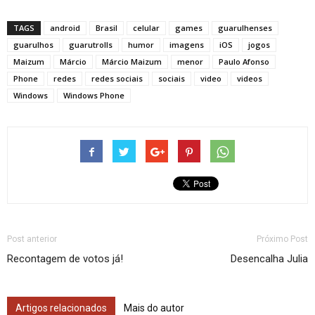
TAGS
android
Brasil
celular
games
guarulhenses
guarulhos
guarutrolls
humor
imagens
iOS
jogos
Maizum
Márcio
Márcio Maizum
menor
Paulo Afonso
Phone
redes
redes sociais
sociais
video
videos
Windows
Windows Phone
Post anterior
Próximo Post
Recontagem de votos já!
Desencalha Julia
Artigos relacionados
Mais do autor