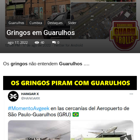
Guarulhos
Cumbica
Destaques
Slider
Gringos em Guarulhos
ago 17, 2022
40
0
Os
gringos
não entendem
Guarulhos
….