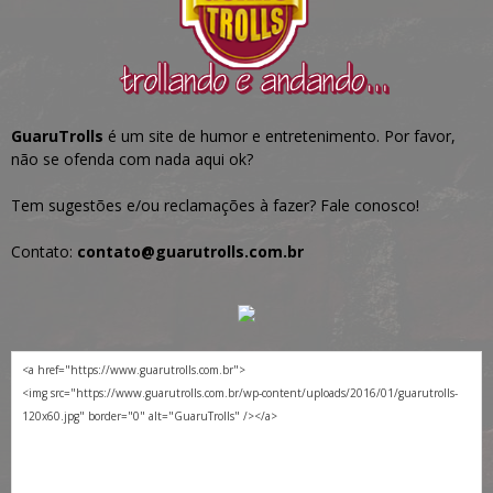
GuaruTrolls
é um site de humor e entretenimento. Por favor,
não se ofenda com nada aqui ok?
Tem sugestões e/ou reclamações à fazer? Fale conosco!
Contato:
contato@guarutrolls.com.br