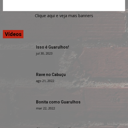
Clique aqui e veja mais banners
Vídeos
Isso é Guarulhos!
jul 30, 2023
Rave no Cabuçu
ago 21, 2022
Bonita como Guarulhos
mar 22, 2022