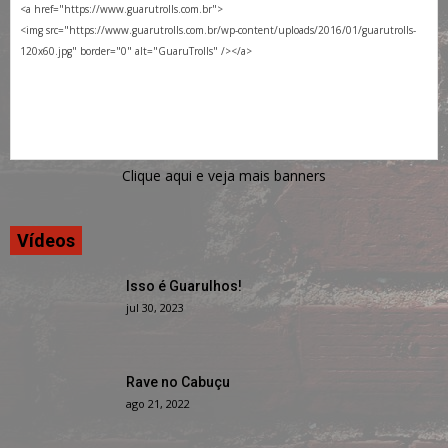
Clique aqui e veja mais banners
Vídeos
Isso é Guarulhos!
jul 30, 2023
Rave no Cabuçu
ago 21, 2022