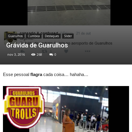
Guarulhos
Cumbica
Destaques
Slider
Grávida de Guarulhos
nov 3, 2016
268
0
Esse pessoal
flagra
cada coisa… hahaha…