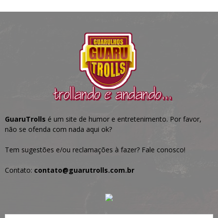
GuaruTrolls
é um site de humor e entretenimento. Por favor,
não se ofenda com nada aqui ok?
Tem sugestões e/ou reclamações à fazer? Fale conosco!
Contato:
contato@guarutrolls.com.br