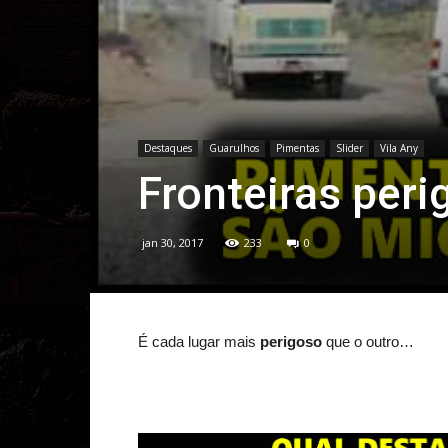
Destaques
Guarulhos
Pimentas
Slider
Vila Any
Fronteiras peri
jan 30, 2017
233
0
É cada lugar mais
perigoso
que o outro…