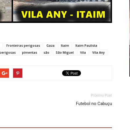
Fronteiras perigosas
Gaza
Itaim
Itaim Paulista
perigosas
pimentas
são
São Miguel
Vila
Vila Any
Próximo Post
Futebol no Cabuçu