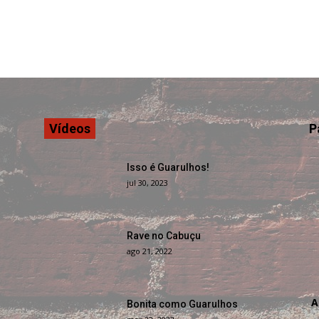
Vídeos
P
Isso é Guarulhos!
jul 30, 2023
Rave no Cabuçu
ago 21, 2022
A
Bonita como Guarulhos