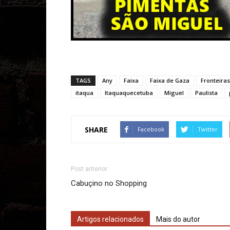
TAGS
Any
Faixa
Faixa de Gaza
Fronteiras
itaqua
Itaquaquecetuba
Miguel
Paulista
SHARE
Facebook
Twitter
Post anterior
Cabuçino no Shopping
Artigos relacionados
Mais do autor