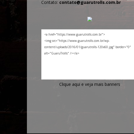
Contato:
contato@guarutrolls.com.br
Clique aqui e veja mais banners