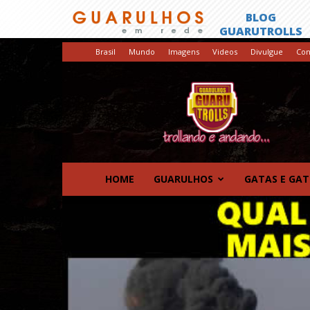
Brasil
Mundo
Imagens
Videos
Divulgue
Con
GuaruTrolls
HOME
GUARULHOS
GATAS E GA