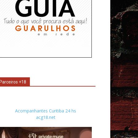
Parceiros +18
Acompanhantes Curitiba 24 hs
acg18.net