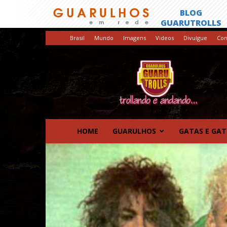
Brasil
Mundo
Imagens
Videos
Divulgue
Con
GuaruTrolls
HOME
GUARULHOS
GATAS E GA