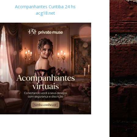
Acompanhantes Curitiba 24 hs
acg18.net