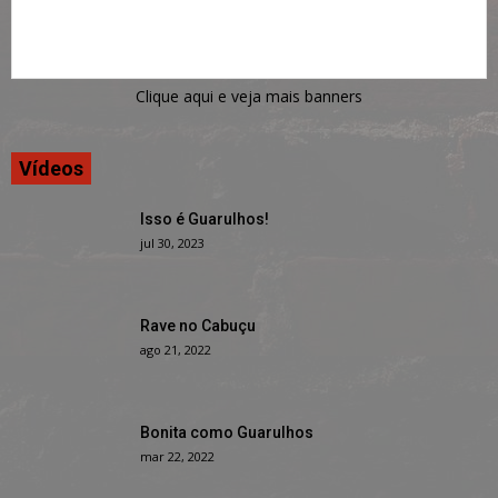
Clique aqui e veja mais banners
Vídeos
Isso é Guarulhos!
jul 30, 2023
Rave no Cabuçu
ago 21, 2022
Bonita como Guarulhos
mar 22, 2022