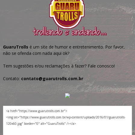
GuaruTrolls
é um site de humor e entretenimento. Por favor,
não se ofenda com nada aqui ok?
Tem sugestões e/ou reclamações à fazer? Fale conosco!
Contato:
contato@guarutrolls.com.br