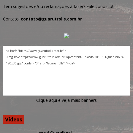
Tem sugestões e/ou reclamações à fazer? Fale conosco!
Contato:
contato@guarutrolls.com.br
Clique aqui e veja mais banners
Vídeos