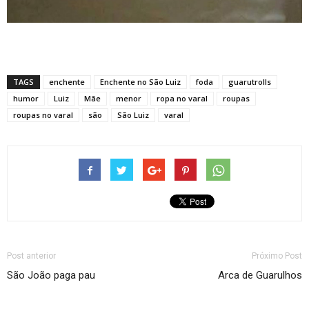
TAGS
enchente
Enchente no São Luiz
foda
guarutrolls
humor
Luiz
Mãe
menor
ropa no varal
roupas
roupas no varal
são
São Luiz
varal
Post anterior
Próximo Post
São João paga pau
Arca de Guarulhos