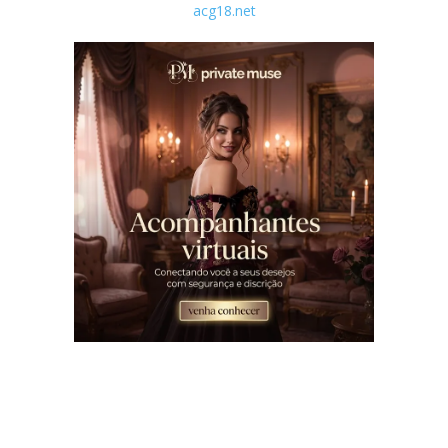
acg18.net