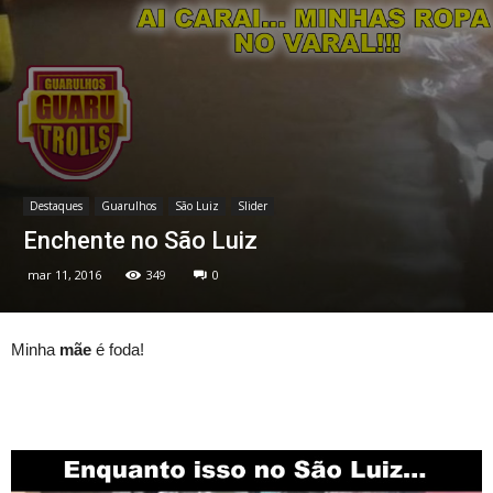
Destaques
Guarulhos
São Luiz
Slider
Enchente no São Luiz
mar 11, 2016
349
0
Minha
mãe
é foda!