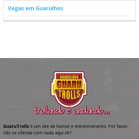
Vagas em Guarulhos
GuaruTrolls
é um site de humor e entretenimento. Por favor,
não se ofenda com nada aqui ok?