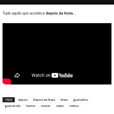
Tudo aquilo que acontece
depois da festa
…
TAGS
depois
Depois da festa
festa
guarulhos
guarutrolls
humor
menor
video
videos