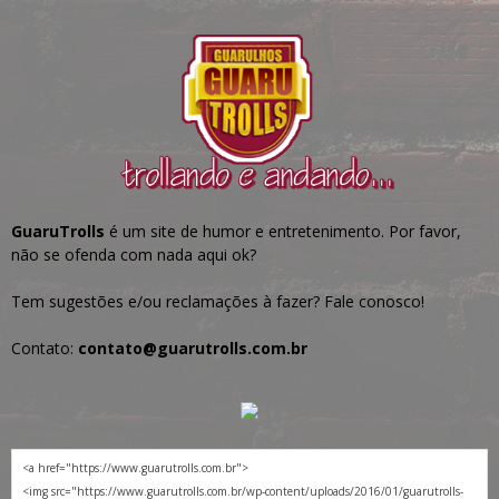
GuaruTrolls
é um site de humor e entretenimento. Por favor,
não se ofenda com nada aqui ok?
Tem sugestões e/ou reclamações à fazer? Fale conosco!
Contato:
contato@guarutrolls.com.br