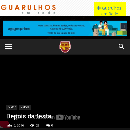
Slider
Videos
Depois da festa
abr 6, 2016
53
0