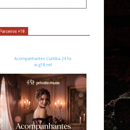
Parceiros +18
Acompanhantes Curitiba 24 hs
acg18.net