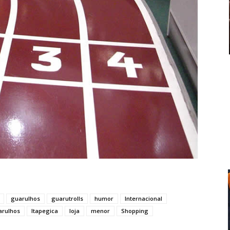
guarulhos
guarutrolls
humor
Internacional
arulhos
Itapegica
loja
menor
Shopping