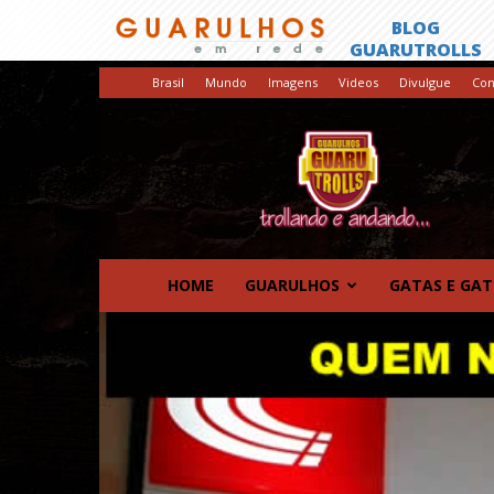
Brasil
Mundo
Imagens
Videos
Divulgue
Con
GuaruTrolls
HOME
GUARULHOS
GATAS E GA