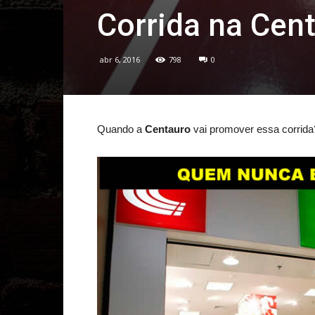
Corrida na Cen
abr 6, 2016
798
0
Quando a
Centauro
vai promover essa corrida