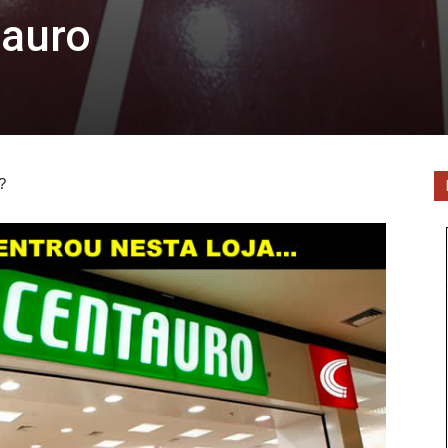
tauro
?