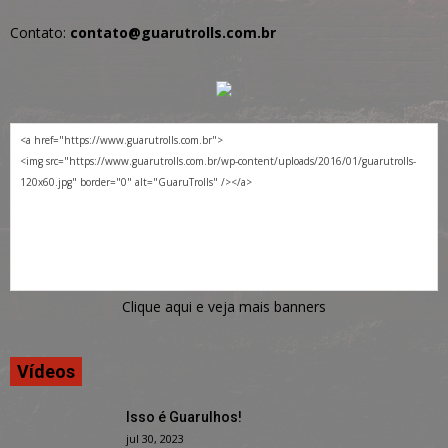
Contato:
contato@guarutrolls.com.br
Clique aqui e veja mais banners
Vídeos
Isso é Guarulhos!
jul 30, 2023