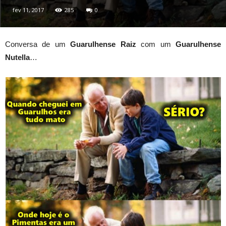
fev 11, 2017
285
0
Conversa de um
Guarulhense Raiz
com um
Guarulhense
Nutella
…