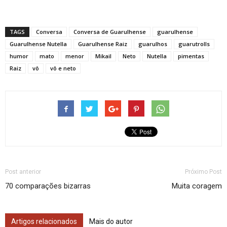
TAGS
Conversa
Conversa de Guarulhense
guarulhense
Guarulhense Nutella
Guarulhense Raiz
guarulhos
guarutrolls
humor
mato
menor
Mikail
Neto
Nutella
pimentas
Raiz
vô
vô e neto
Post anterior
Próximo Post
70 comparações bizarras
Muita coragem
Artigos relacionados
Mais do autor