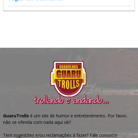
GuaruTrolls
é um site de humor e entretenimento. Por favor,
não se ofenda com nada aqui ok?
Tem sugestões e/ou reclamações à fazer? Fale conosco!