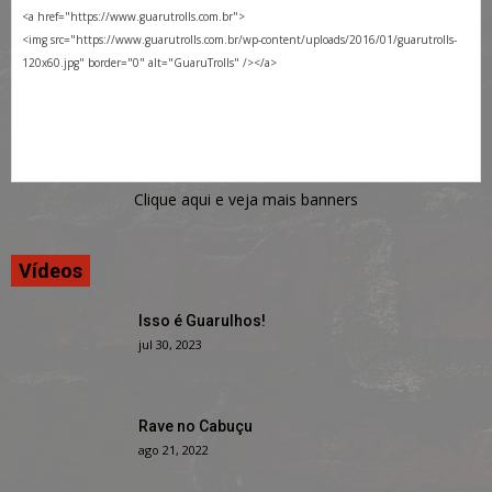
Clique aqui e veja mais banners
Vídeos
Isso é Guarulhos!
jul 30, 2023
Rave no Cabuçu
ago 21, 2022