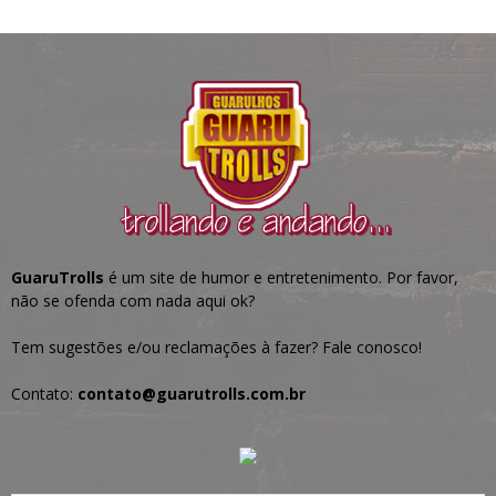
GuaruTrolls
é um site de humor e entretenimento. Por favor,
não se ofenda com nada aqui ok?
Tem sugestões e/ou reclamações à fazer? Fale conosco!
Contato:
contato@guarutrolls.com.br