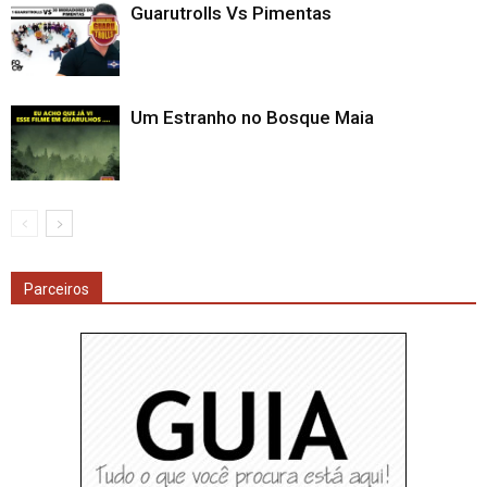
Guarutrolls Vs Pimentas
Um Estranho no Bosque Maia
Parceiros