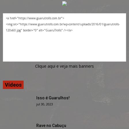
Clique aqui e veja mais banners
Vídeos
Isso é Guarulhos!
jul 30, 2023
Rave no Cabuçu