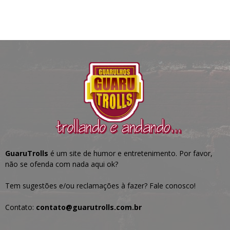
GuaruTrolls
é um site de humor e entretenimento. Por favor,
não se ofenda com nada aqui ok?
Tem sugestões e/ou reclamações à fazer? Fale conosco!
Contato:
contato@guarutrolls.com.br