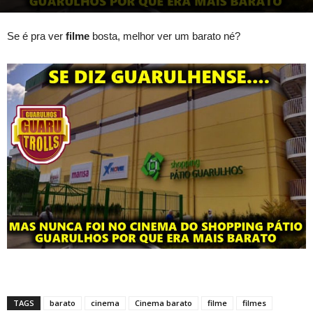
Se é pra ver
filme
bosta, melhor ver um barato né?
TAGS
barato
cinema
Cinema barato
filme
filmes