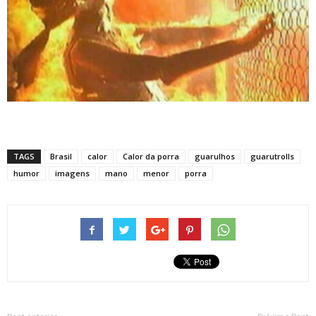
TAGS
Brasil
calor
Calor da porra
guarulhos
guarutrolls
humor
imagens
mano
menor
porra