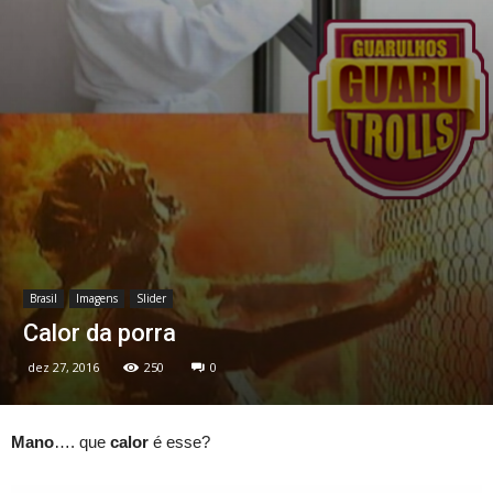
Brasil
Imagens
Slider
Calor da porra
dez 27, 2016
250
0
Mano
…. que
calor
é esse?