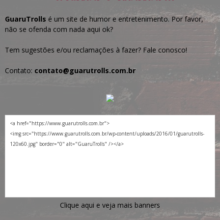
GuaruTrolls
é um site de humor e entretenimento. Por favor,
não se ofenda com nada aqui ok?
Tem sugestões e/ou reclamações à fazer? Fale conosco!
Contato:
contato@guarutrolls.com.br
Clique aqui e veja mais banners