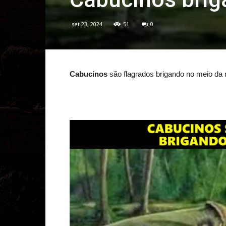
set 23, 2024
51
0
Cabucinos
são flagrados brigando no meio da 