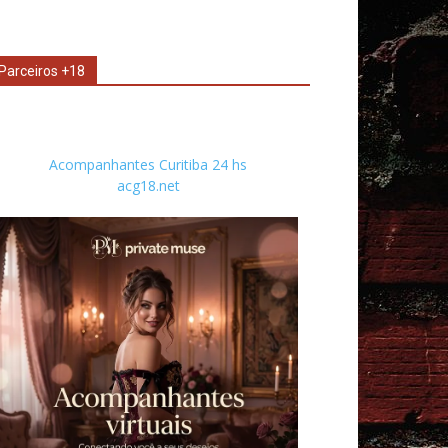
Parceiros +18
Acompanhantes Curitiba 24 hs
acg18.net