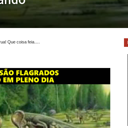
rua! Que coisa feia….