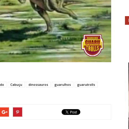
ndo
Cabuçu
dinossauros
guarulhos
guarutrolls