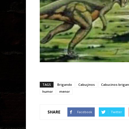
TAGS
Brigando
Cabuçinos
Cabucinos briga
humor
menor
SHARE
Facebook
Twitter