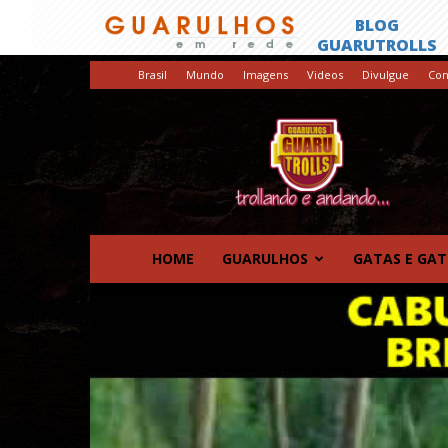
Brasil
Mundo
Imagens
Videos
Divulgue
Con
GuaruTrolls
HOME
GUARULHOS
GATAS E GA