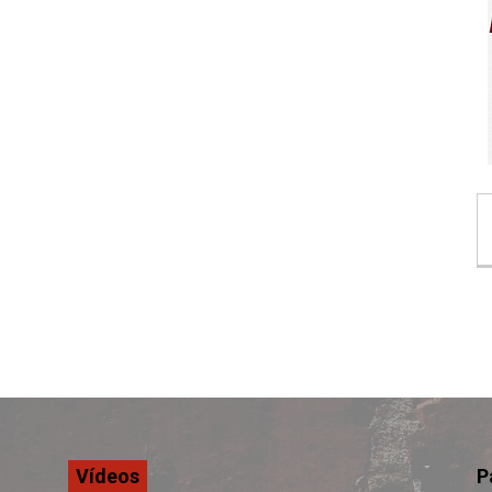
Vídeos
P