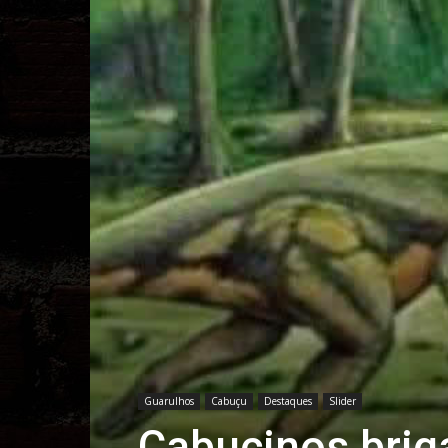
Guarulhos
Cabuçu
Destaques
Slider
Cabucinos bri